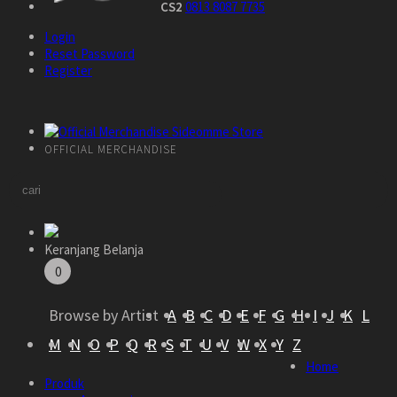
CS2
0813 8087 7735
Login
Reset Password
Register
OFFICIAL MERCHANDISE
Keranjang Belanja
0
Browse by Artist
A
B
C
D
E
F
G
H
I
J
K
L
M
N
O
P
Q
R
S
T
U
V
W
X
Y
Z
Home
Produk