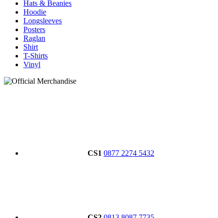
Hats & Beanies
Hoodie
Longsleeves
Posters
Raglan
Shirt
T-Shirts
Vinyl
CS1
0877 2274 5432
CS2
0813 8087 7735