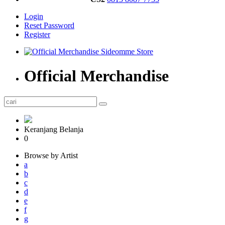
Login
Reset Password
Register
Official Merchandise
Keranjang Belanja
0
Browse by Artist
a
b
c
d
e
f
g