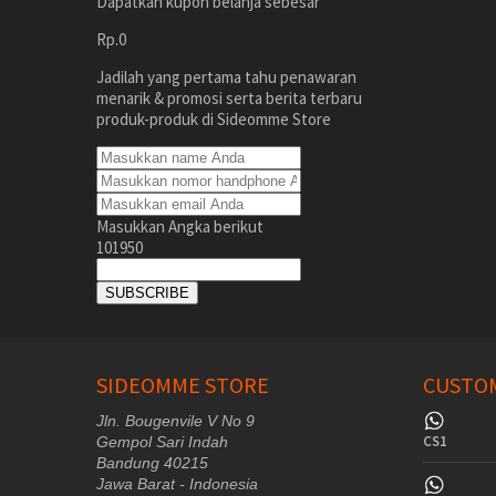
Dapatkan kupon belanja sebesar
Rp.0
Jadilah yang pertama tahu penawaran
menarik & promosi serta berita terbaru
produk-produk di Sideomme Store
Masukkan Angka berikut
101950
SUBSCRIBE
SIDEOMME STORE
CUSTOM
Jln. Bougenvile V No 9
CS1
Gempol Sari Indah
Bandung 40215
Jawa Barat - Indonesia