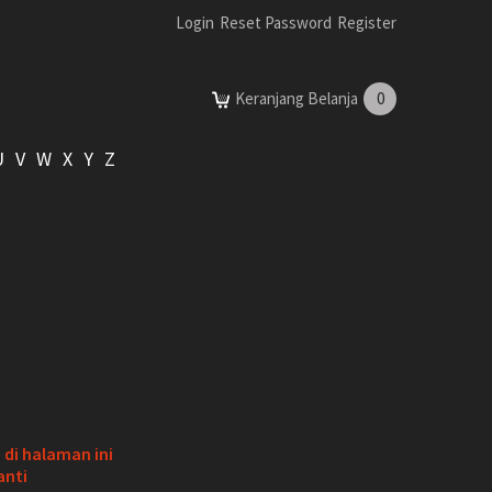
Login
Reset Password
Register
Keranjang Belanja
0
U
V
W
X
Y
Z
di halaman ini
anti