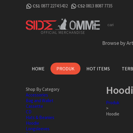
CS1
0877 2274 5432
CS2
0813 8087 7735
OFFICIAL MERCHANDISE
Browse by Art
HOME
PRODUK
HOT ITEMS
TER
Hood
Shop By Category
Accessories
Bag and Wallet
Produk
Cassette
>
CD
Hoodie
Hats & Beanies
Hoodie
Longsleeves