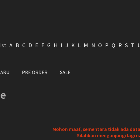
ist
A
B
C
D
E
F
G
H
I
J
K
L
M
N
O
P
Q
R
S
T
BARU
PRE ORDER
SALE
ie
Mohon maaf, sementara tidak ada data 
Silahkan mengunjungi lagi n