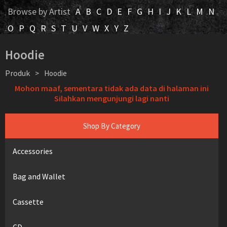
Browse by Artist
A
B
C
D
E
F
G
H
I
J
K
L
M
N
O
P
Q
R
S
T
U
V
W
X
Y
Z
Hoodie
Produk
>
Hoodie
Mohon maaf, sementara tidak ada data di halaman ini
Silahkan mengunjungi lagi nanti
Shop By Category
Accessories
Bag and Wallet
Cassette
CD