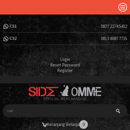
CS1
0877 2274 5432
CS2
0813 8087 7735
Login
Reset Password
Register
OFFICIAL MERCHANDISE
Keranjang Belanja
0