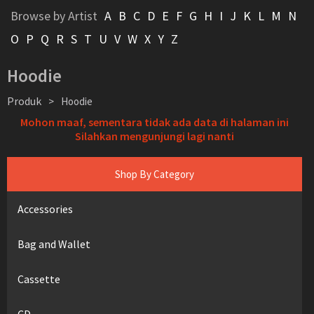
Browse by Artist
A
B
C
D
E
F
G
H
I
J
K
L
M
N
O
P
Q
R
S
T
U
V
W
X
Y
Z
Hoodie
Produk
>
Hoodie
Mohon maaf, sementara tidak ada data di halaman ini
Silahkan mengunjungi lagi nanti
Shop By Category
Accessories
Bag and Wallet
Cassette
CD