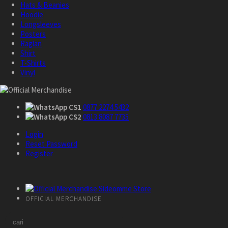
Hats & Beanies
Hoodie
Longsleeves
Posters
Raglan
Shirt
T-Shirts
Vinyl
CS1
0877 2274 5432
CS2
0813 8087 7735
Login
Reset Password
Register
OFFICIAL MERCHANDISE