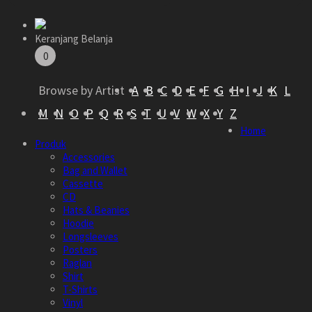
Keranjang Belanja
0
Browse by Artist
A
B
C
D
E
F
G
H
I
J
K
L
M
N
O
P
Q
R
S
T
U
V
W
X
Y
Z
Home
Produk
Accessories
Bag and Wallet
Cassette
CD
Hats & Beanies
Hoodie
Longsleeves
Posters
Raglan
Shirt
T-Shirts
Vinyl