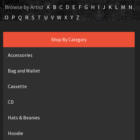
Browse by Artist
A
B
C
D
E
F
G
H
I
J
K
L
M
N
O
P
Q
R
S
T
U
V
W
X
Y
Z
Shop By Category
Accessories
Bag and Wallet
Cassette
CD
Hats & Beanies
Hoodie