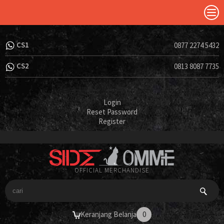
CS1
0877 2274 5432
CS2
0813 8087 7735
Login
Reset Password
Register
OFFICIAL MERCHANDISE
Keranjang Belanja
0