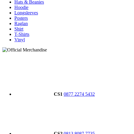
Hats & Beanies
Hoodie
Longsleeves
Posters
Raglan
Shirt
T-Shirts
Vinyl
CS1
0877 2274 5432
CS2
0813 8087 7735