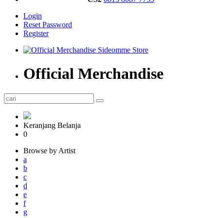
Login
Reset Password
Register
Official Merchandise
Keranjang Belanja
0
Browse by Artist
a
b
c
d
e
f
g