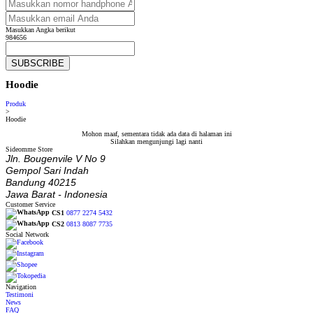
Masukkan Angka berikut
984656
SUBSCRIBE
Hoodie
Produk
>
Hoodie
Mohon maaf, sementara tidak ada data di halaman ini
Silahkan mengunjungi lagi nanti
Sideomme Store
Jln. Bougenvile V No 9
Gempol Sari Indah
Bandung 40215
Jawa Barat - Indonesia
Customer Service
CS1
0877 2274 5432
CS2
0813 8087 7735
Social Network
Navigation
Testimoni
News
FAQ