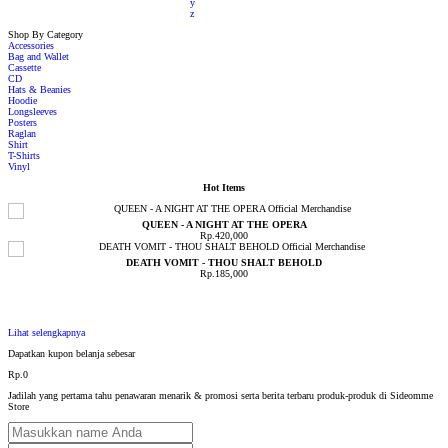
y
z
Shop By Category
Accessories
Bag and Wallet
Cassette
CD
Hats & Beanies
Hoodie
Longsleeves
Posters
Raglan
Shirt
T-Shirts
Vinyl
Hot Items
QUEEN - A NIGHT AT THE OPERA
Rp.420,000
DEATH VOMIT - THOU SHALT BEHOLD
Rp.185,000
Lihat selengkapnya
Dapatkan kupon belanja sebesar
Rp.0
Jadilah yang pertama tahu penawaran menarik & promosi serta berita terbaru produk-produk di Sideomme
Store