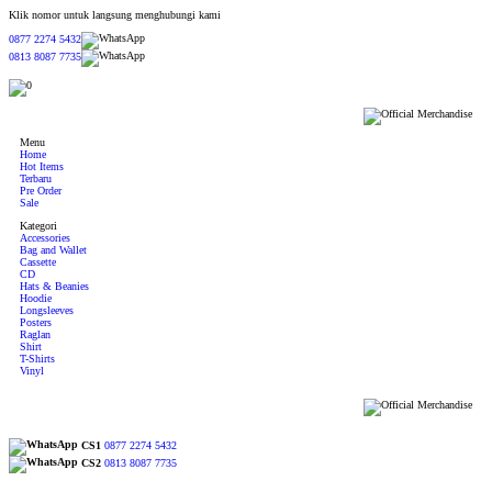
Klik nomor untuk langsung menghubungi kami
0877 2274 5432
0813 8087 7735
0
Menu
Home
Hot Items
Terbaru
Pre Order
Sale
Kategori
Accessories
Bag and Wallet
Cassette
CD
Hats & Beanies
Hoodie
Longsleeves
Posters
Raglan
Shirt
T-Shirts
Vinyl
CS1
0877 2274 5432
CS2
0813 8087 7735