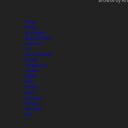
Browse by Art
Home
Produk
Accessories
Bag and Wallet
Cassette
CD
Hats & Beanies
Hoodie
Longsleeves
Posters
Raglan
Shirt
T-Shirts
Vinyl
Hot Items
Terbaru
Pre Order
Sale