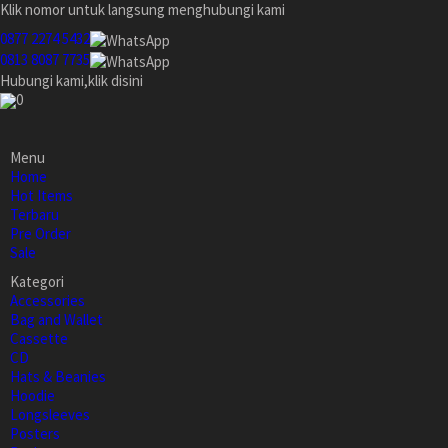
Klik nomor untuk langsung menghubungi kami
0877 2274 5432
0813 8087 7735
Hubungi kami,klik disini
0
Menu
Home
Hot Items
Terbaru
Pre Order
Sale
Kategori
Accessories
Bag and Wallet
Cassette
CD
Hats & Beanies
Hoodie
Longsleeves
Posters