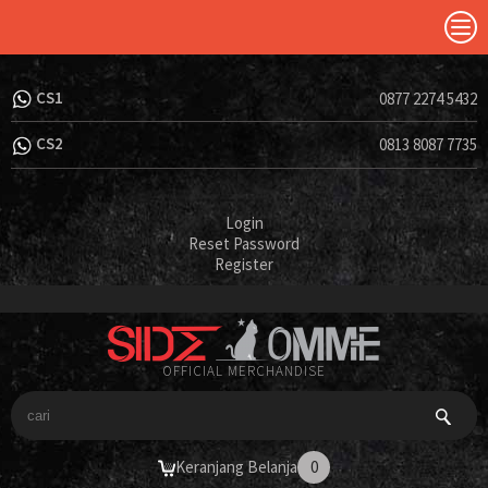
CS1
0877 2274 5432
CS2
0813 8087 7735
Login
Reset Password
Register
OFFICIAL MERCHANDISE
Keranjang Belanja
0