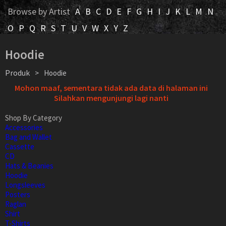
Browse by Artist
A
B
C
D
E
F
G
H
I
J
K
L
M
N
O
P
Q
R
S
T
U
V
W
X
Y
Z
Hoodie
Produk
>
Hoodie
Mohon maaf, sementara tidak ada data di halaman ini
Silahkan mengunjungi lagi nanti
Shop By Category
Accessories
Bag and Wallet
Cassette
CD
Hats & Beanies
Hoodie
Longsleeves
Posters
Raglan
Shirt
T-Shirts