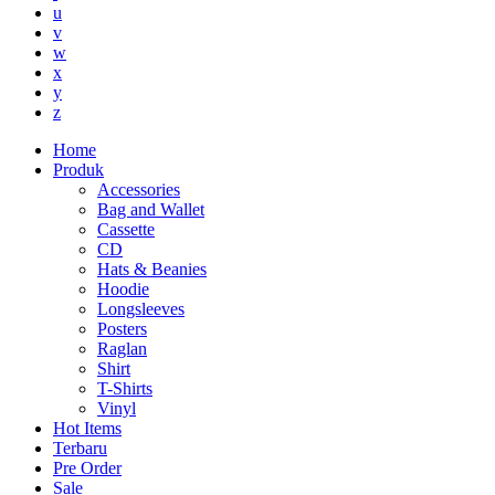
u
v
w
x
y
z
Home
Produk
Accessories
Bag and Wallet
Cassette
CD
Hats & Beanies
Hoodie
Longsleeves
Posters
Raglan
Shirt
T-Shirts
Vinyl
Hot Items
Terbaru
Pre Order
Sale