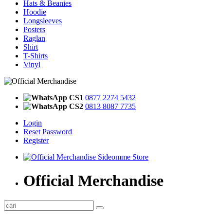
Hats & Beanies
Hoodie
Longsleeves
Posters
Raglan
Shirt
T-Shirts
Vinyl
CS1
0877 2274 5432
CS2
0813 8087 7735
Login
Reset Password
Register
Official Merchandise