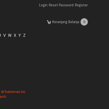
Login
Reset Password
Register
Keranjang Belanja
0
U
V
W
X
Y
Z
di halaman ini
anti