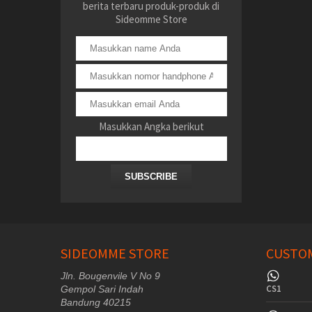
berita terbaru produk-produk di
Sideomme Store
Masukkan Angka berikut
SUBSCRIBE
SIDEOMME STORE
CUSTOM
Jln. Bougenvile V No 9
CS1
Gempol Sari Indah
Bandung 40215