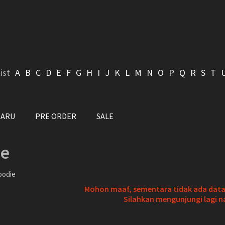
ist
A
B
C
D
E
F
G
H
I
J
K
L
M
N
O
P
Q
R
S
T
BARU
PRE ORDER
SALE
ie
oodie
Mohon maaf, sementara tidak ada data 
Silahkan mengunjungi lagi n