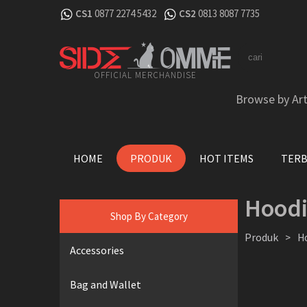
CS1
0877 2274 5432
CS2
0813 8087 7735
OFFICIAL MERCHANDISE
Browse by Art
HOME
PRODUK
HOT ITEMS
TER
Hood
Shop By Category
Produk
>
H
Accessories
Bag and Wallet