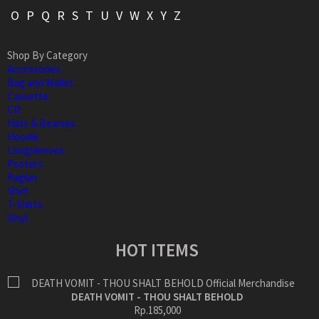
O
P
Q
R
S
T
U
V
W
X
Y
Z
Shop By Category
Accessories
Bag and Wallet
Cassette
CD
Hats & Beanies
Hoodie
Longsleeves
Posters
Raglan
Shirt
T-Shirts
Vinyl
HOT ITEMS
DEATH VOMIT - THOU SHALT BEHOLD
Rp.185,000