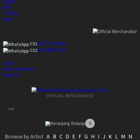
Raglan
Shirt
T-Shirts
Vinyl
CS1
0877 2274 5432
CS2
0813 8087 7735
Login
Reset Password
Register
OFFICIAL MERCHANDISE
Keranjang Belanja
0
Browse by Artist
A
B
C
D
E
F
G
H
I
J
K
L
M
N