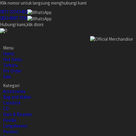
Klik nomor untuk langsung menghubungi kami
0877 2274 5432
0813 8087 7735
Hubungi kami,klik disini
0
Menu
Home
Hot Items
Terbaru
Pre Order
Sale
Kategori
Accessories
Bag and Wallet
Cassette
CD
Hats & Beanies
Hoodie
Longsleeves
Posters