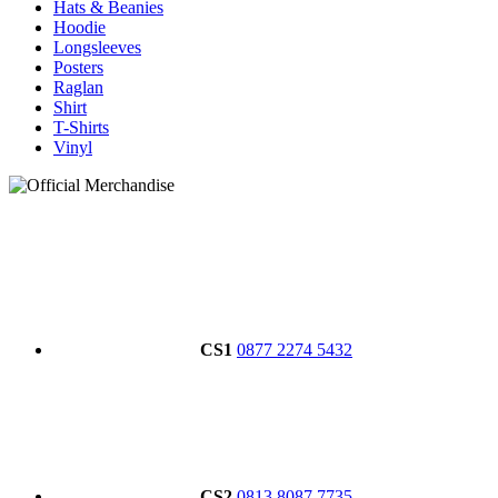
Hats & Beanies
Hoodie
Longsleeves
Posters
Raglan
Shirt
T-Shirts
Vinyl
CS1
0877 2274 5432
CS2
0813 8087 7735