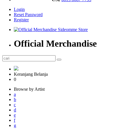
Login
Reset Password
Register
Official Merchandise
Keranjang Belanja
0
Browse by Artist
a
b
c
d
e
f
g