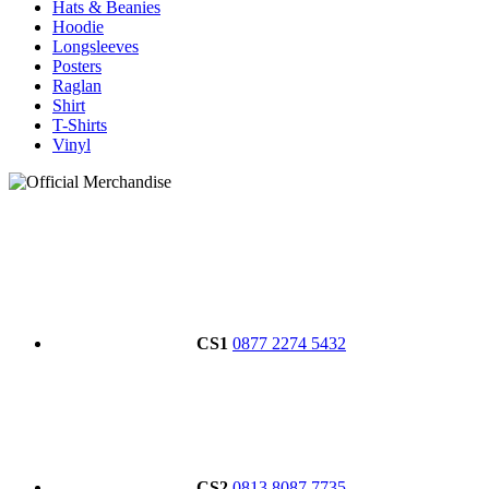
Hats & Beanies
Hoodie
Longsleeves
Posters
Raglan
Shirt
T-Shirts
Vinyl
CS1
0877 2274 5432
CS2
0813 8087 7735