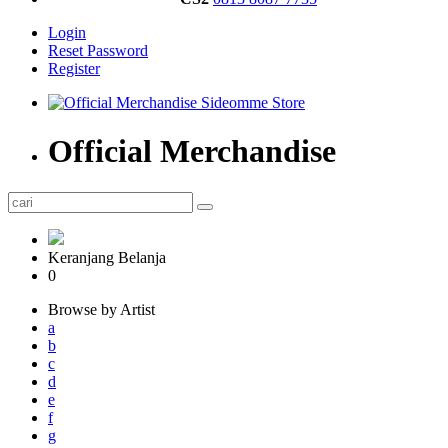
Login
Reset Password
Register
Official Merchandise
Keranjang Belanja
0
Browse by Artist
a
b
c
d
e
f
g