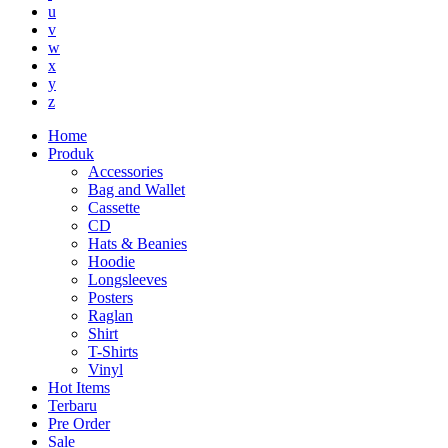
u
v
w
x
y
z
Home
Produk
Accessories
Bag and Wallet
Cassette
CD
Hats & Beanies
Hoodie
Longsleeves
Posters
Raglan
Shirt
T-Shirts
Vinyl
Hot Items
Terbaru
Pre Order
Sale