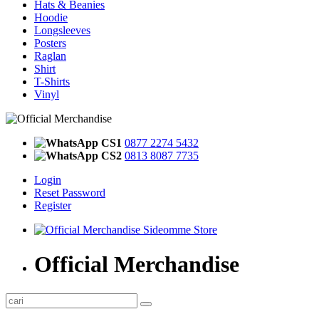
Hats & Beanies
Hoodie
Longsleeves
Posters
Raglan
Shirt
T-Shirts
Vinyl
CS1
0877 2274 5432
CS2
0813 8087 7735
Login
Reset Password
Register
Official Merchandise