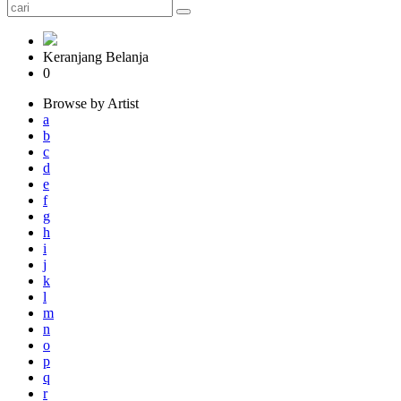
Keranjang Belanja
0
Browse by Artist
a
b
c
d
e
f
g
h
i
j
k
l
m
n
o
p
q
r