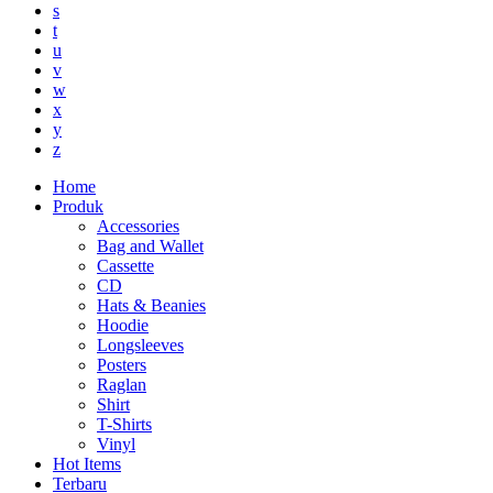
s
t
u
v
w
x
y
z
Home
Produk
Accessories
Bag and Wallet
Cassette
CD
Hats & Beanies
Hoodie
Longsleeves
Posters
Raglan
Shirt
T-Shirts
Vinyl
Hot Items
Terbaru