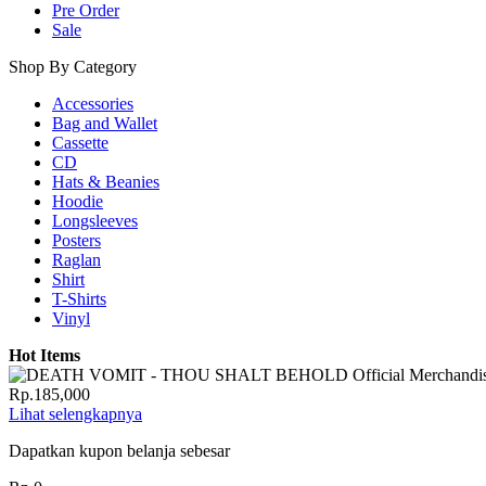
Pre Order
Sale
Shop By Category
Accessories
Bag and Wallet
Cassette
CD
Hats & Beanies
Hoodie
Longsleeves
Posters
Raglan
Shirt
T-Shirts
Vinyl
Hot Items
Rp.185,000
Lihat selengkapnya
Dapatkan kupon belanja sebesar