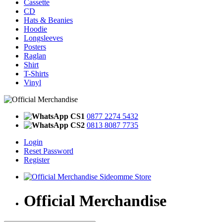
Cassette
CD
Hats & Beanies
Hoodie
Longsleeves
Posters
Raglan
Shirt
T-Shirts
Vinyl
CS1
0877 2274 5432
CS2
0813 8087 7735
Login
Reset Password
Register
Official Merchandise