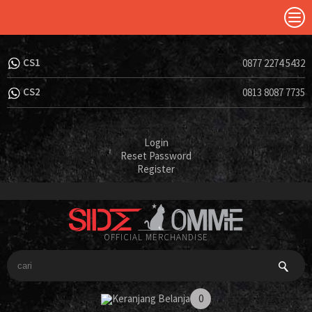
CS1
0877 2274 5432
CS2
0813 8087 7735
Login
Reset Password
Register
OFFICIAL MERCHANDISE
Keranjang Belanja
0