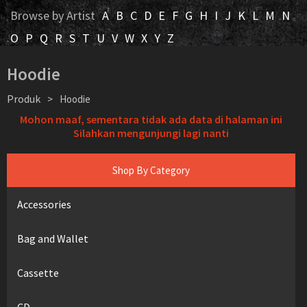
Browse by Artist
A
B
C
D
E
F
G
H
I
J
K
L
M
N
O
P
Q
R
S
T
U
V
W
X
Y
Z
Hoodie
Produk
>
Hoodie
Mohon maaf, sementara tidak ada data di halaman ini
Silahkan mengunjungi lagi nanti
Shop By Category
Accessories
Bag and Wallet
Cassette
CD