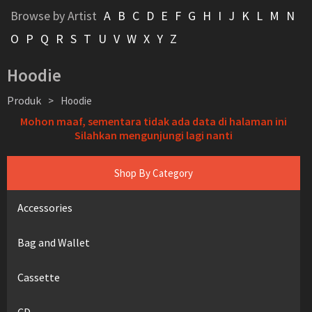
Browse by Artist
A
B
C
D
E
F
G
H
I
J
K
L
M
N
O
P
Q
R
S
T
U
V
W
X
Y
Z
Hoodie
Produk
>
Hoodie
Mohon maaf, sementara tidak ada data di halaman ini
Silahkan mengunjungi lagi nanti
Shop By Category
Accessories
Bag and Wallet
Cassette
CD