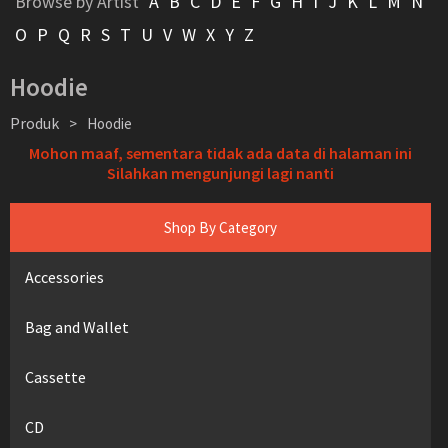
Browse by Artist
A
B
C
D
E
F
G
H
I
J
K
L
M
N
O
P
Q
R
S
T
U
V
W
X
Y
Z
Hoodie
Produk
>
Hoodie
Mohon maaf, sementara tidak ada data di halaman ini
Silahkan mengunjungi lagi nanti
Shop By Category
Accessories
Bag and Wallet
Cassette
CD