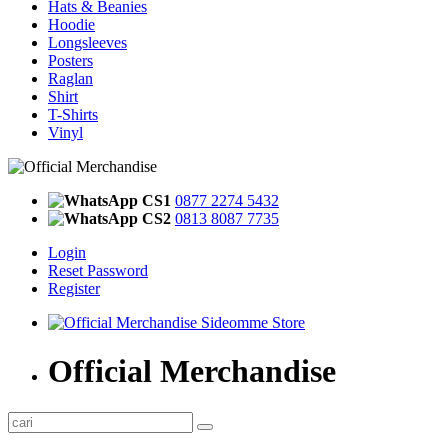
Hats & Beanies
Hoodie
Longsleeves
Posters
Raglan
Shirt
T-Shirts
Vinyl
CS1
0877 2274 5432
CS2
0813 8087 7735
Login
Reset Password
Register
Official Merchandise