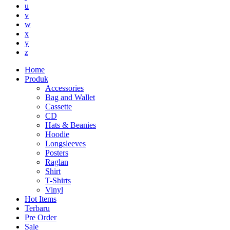
u
v
w
x
y
z
Home
Produk
Accessories
Bag and Wallet
Cassette
CD
Hats & Beanies
Hoodie
Longsleeves
Posters
Raglan
Shirt
T-Shirts
Vinyl
Hot Items
Terbaru
Pre Order
Sale