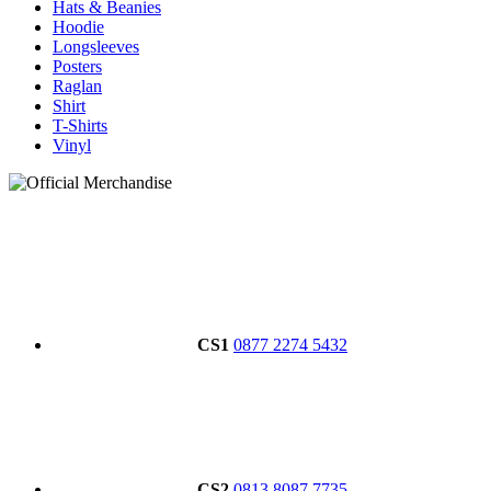
Hats & Beanies
Hoodie
Longsleeves
Posters
Raglan
Shirt
T-Shirts
Vinyl
CS1
0877 2274 5432
CS2
0813 8087 7735