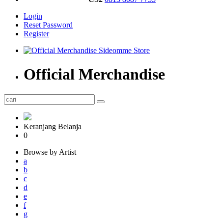
Login
Reset Password
Register
Official Merchandise
Keranjang Belanja
0
Browse by Artist
a
b
c
d
e
f
g