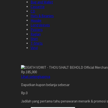
Bag and Wallet
Cassette
CD
Hats & Beanies
Hoodie
Longsleeves
Posters
Raglan
Shirt
T-Shirts
Vinyl
Rp.185,000
Lihat selengkapnya
Dapatkan kupon belanja sebesar
Rp.0
Jadilah yang pertama tahu penawaran menarik & promosi s