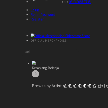
CS2
0813 8087 7735
Login
Reset Password
Register
OFFICIAL MERCHANDISE
Keranjang Belanja
0
Browse by Artist
A
B
C
D
E
F
G
H
I