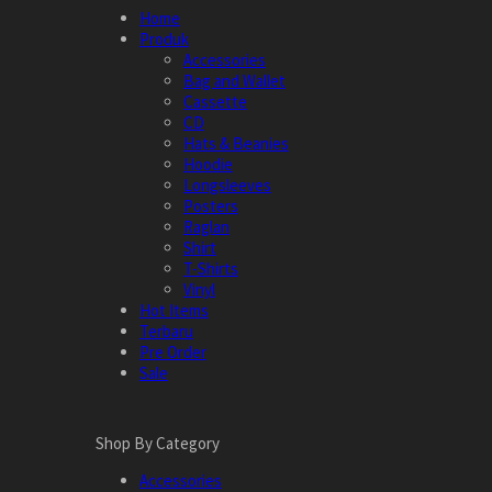
Home
Produk
Accessories
Bag and Wallet
Cassette
CD
Hats & Beanies
Hoodie
Longsleeves
Posters
Raglan
Shirt
T-Shirts
Vinyl
Hot Items
Terbaru
Pre Order
Sale
Shop By Category
Accessories