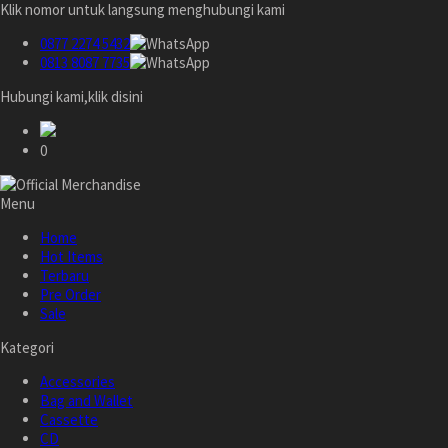
Klik nomor untuk langsung menghubungi kami
0877 2274 5432
0813 8087 7735
Hubungi kami,klik disini
0
Menu
Home
Hot Items
Terbaru
Pre Order
Sale
Kategori
Accessories
Bag and Wallet
Cassette
CD