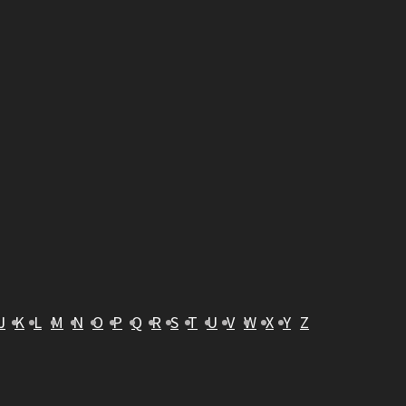
J
K
L
M
N
O
P
Q
R
S
T
U
V
W
X
Y
Z