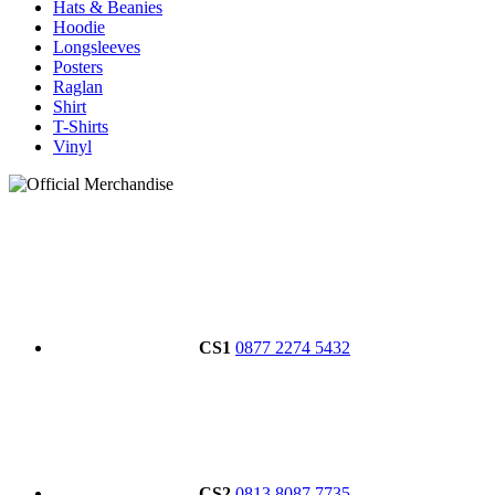
Hats & Beanies
Hoodie
Longsleeves
Posters
Raglan
Shirt
T-Shirts
Vinyl
CS1
0877 2274 5432
CS2
0813 8087 7735