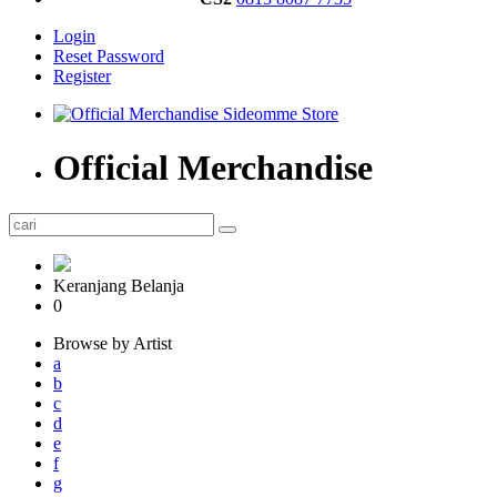
Login
Reset Password
Register
Official Merchandise
Keranjang Belanja
0
Browse by Artist
a
b
c
d
e
f
g