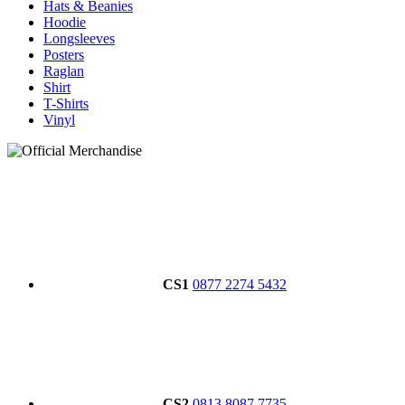
Hats & Beanies
Hoodie
Longsleeves
Posters
Raglan
Shirt
T-Shirts
Vinyl
CS1
0877 2274 5432
CS2
0813 8087 7735