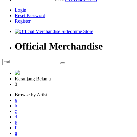
Login
Reset Password
Register
Official Merchandise
Keranjang Belanja
0
Browse by Artist
a
b
c
d
e
f
g