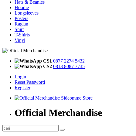
Hats & Beanies
Hoodie
Longsleeves
Posters
Raglan
Shirt
T-Shirts
Vinyl
CS1
0877 2274 5432
CS2
0813 8087 7735
Login
Reset Password
Register
Official Merchandise