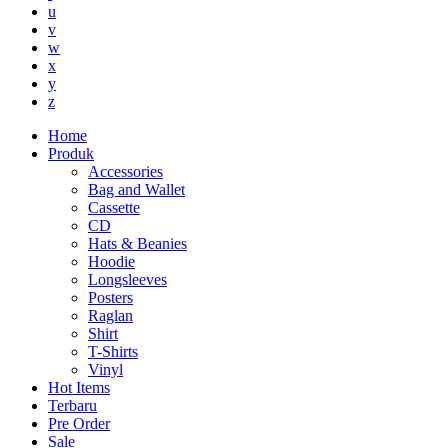
u
v
w
x
y
z
Home
Produk
Accessories
Bag and Wallet
Cassette
CD
Hats & Beanies
Hoodie
Longsleeves
Posters
Raglan
Shirt
T-Shirts
Vinyl
Hot Items
Terbaru
Pre Order
Sale