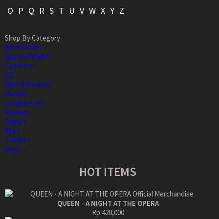
O
P
Q
R
S
T
U
V
W
X
Y
Z
Shop By Category
Accessories
Bag and Wallet
Cassette
CD
Hats & Beanies
Hoodie
Longsleeves
Posters
Raglan
Shirt
T-Shirts
Vinyl
HOT ITEMS
QUEEN - A NIGHT AT THE OPERA
Rp.420,000