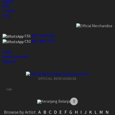
Raglan
Shirt
T-Shirts
Vinyl
CS1
0877 2274 5432
CS2
0813 8087 7735
Login
Reset Password
Register
OFFICIAL MERCHANDISE
Keranjang Belanja
0
Browse by Artist
A
B
C
D
E
F
G
H
I
J
K
L
M
N