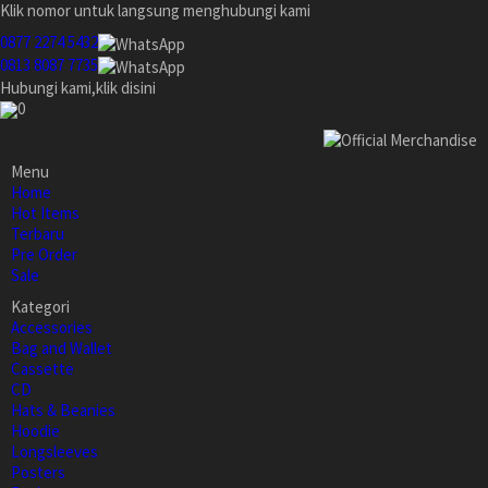
Klik nomor untuk langsung menghubungi kami
0877 2274 5432
0813 8087 7735
Hubungi kami,klik disini
0
Menu
Home
Hot Items
Terbaru
Pre Order
Sale
Kategori
Accessories
Bag and Wallet
Cassette
CD
Hats & Beanies
Hoodie
Longsleeves
Posters