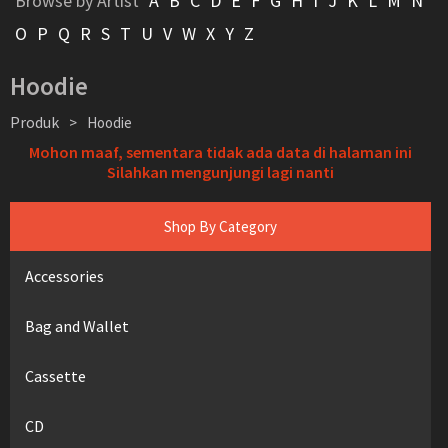
Browse by Artist
A
B
C
D
E
F
G
H
I
J
K
L
M
N
O
P
Q
R
S
T
U
V
W
X
Y
Z
Hoodie
Produk
>
Hoodie
Mohon maaf, sementara tidak ada data di halaman ini
Silahkan mengunjungi lagi nanti
Shop By Category
Accessories
Bag and Wallet
Cassette
CD