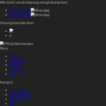
Klik nomor untuk langsung menghubungi kami
0877 2274 5432
0813 8087 7735
Hubungi kami,klik disini
0
Menu
Home
Hot Items
Terbaru
Pre Order
Sale
Kategori
Accessories
Bag and Wallet
Cassette
CD