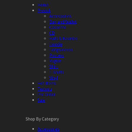
Home
Produk
Accessories
Bag and Wallet
Cassette
CD
Hats & Beanies
Hoodie
Longsleeves
Posters
Raglan
Shirt
T-Shirts
Vinyl
Hot Items
Terbaru
Pre Order
Sale
Shop By Category
Accessories