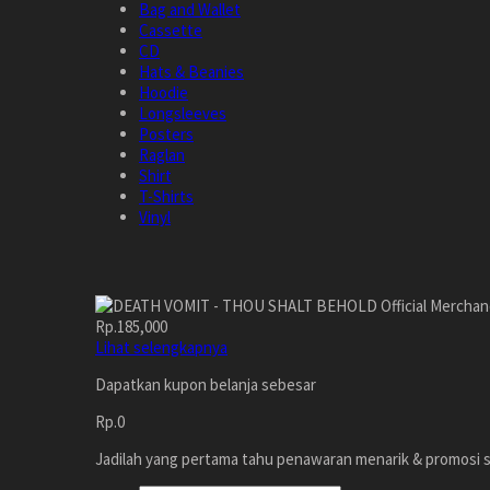
Bag and Wallet
Cassette
CD
Hats & Beanies
Hoodie
Longsleeves
Posters
Raglan
Shirt
T-Shirts
Vinyl
Rp.185,000
Lihat selengkapnya
Dapatkan kupon belanja sebesar
Rp.0
Jadilah yang pertama tahu penawaran menarik & promosi s