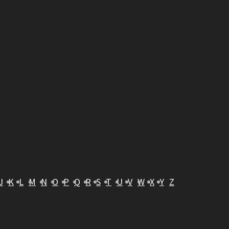
J
K
L
M
N
O
P
Q
R
S
T
U
V
W
X
Y
Z