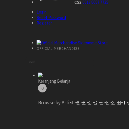
CS2
0813 8087 7735
Login
Reset Password
Register
OFFICIAL MERCHANDISE
Keranjang Belanja
0
Browse by Artist
A
B
C
D
E
F
G
H
I