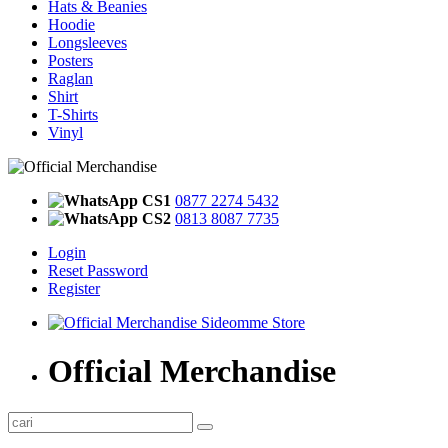
Hats & Beanies
Hoodie
Longsleeves
Posters
Raglan
Shirt
T-Shirts
Vinyl
CS1
0877 2274 5432
CS2
0813 8087 7735
Login
Reset Password
Register
Official Merchandise