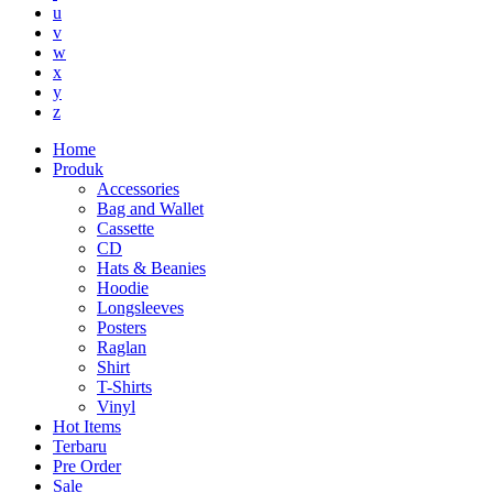
u
v
w
x
y
z
Home
Produk
Accessories
Bag and Wallet
Cassette
CD
Hats & Beanies
Hoodie
Longsleeves
Posters
Raglan
Shirt
T-Shirts
Vinyl
Hot Items
Terbaru
Pre Order
Sale