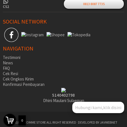
0813 8087 7735
CS2
SOCIAL NETWORK
NAVIGATION
Testimoni
News
FAQ
Cek Resi
Cek Ongkos Kirim
Konfirmasi Pembayaran
5140402798
Dhini Maulani Sulaeman
Hubungi kami,klik disini
0
©2018 SIDEOMME STORE ALL RIGHT RESERVED
DEVELOPED BY JAVWEBNET