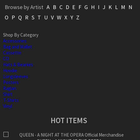
Browse by Artist
A
B
C
D
E
F
G
H
I
J
K
L
M
N
O
P
Q
R
S
T
U
V
W
X
Y
Z
Shop By Category
Accessories
Bag and Wallet
Cassette
CD
Hats & Beanies
Hoodie
Longsleeves
Posters
Raglan
Shirt
T-Shirts
Vinyl
HOT ITEMS