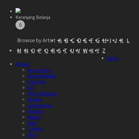
Keranjang Belanja
0
Browse by Artist
A
B
C
D
E
F
G
H
I
J
K
L
M
N
O
P
Q
R
S
T
U
V
W
X
Y
Z
Home
Produk
Accessories
Bag and Wallet
Cassette
CD
Hats & Beanies
Hoodie
Longsleeves
Posters
Raglan
Shirt
T-Shirts
Vinyl