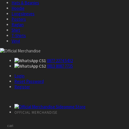
Hats & Beanies
Hoodie
Longsleeves
Posters
Raglan
Shirt
T-Shirts
Vinyl
CS1
0877 2274 5432
CS2
0813 8087 7735
Login
Reset Password
Register
OFFICIAL MERCHANDISE