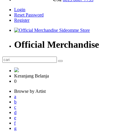
Login
Reset Password
Register
Official Merchandise
Keranjang Belanja
0
Browse by Artist
a
b
c
d
e
f
g