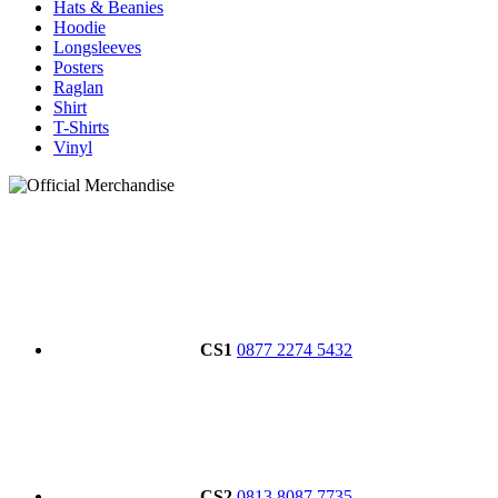
Hats & Beanies
Hoodie
Longsleeves
Posters
Raglan
Shirt
T-Shirts
Vinyl
CS1
0877 2274 5432
CS2
0813 8087 7735