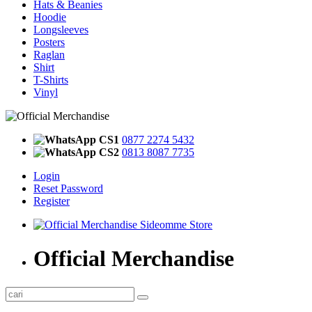
Hats & Beanies
Hoodie
Longsleeves
Posters
Raglan
Shirt
T-Shirts
Vinyl
CS1
0877 2274 5432
CS2
0813 8087 7735
Login
Reset Password
Register
Official Merchandise