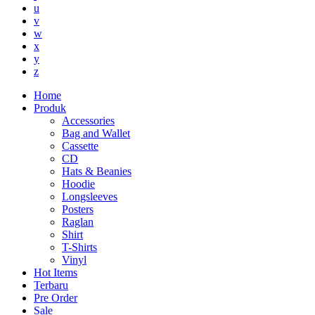
u
v
w
x
y
z
Home
Produk
Accessories
Bag and Wallet
Cassette
CD
Hats & Beanies
Hoodie
Longsleeves
Posters
Raglan
Shirt
T-Shirts
Vinyl
Hot Items
Terbaru
Pre Order
Sale