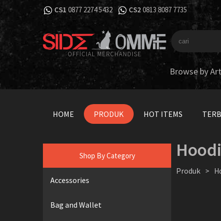
CS1
0877 2274 5432
CS2
0813 8087 7735
OFFICIAL MERCHANDISE
Browse by Art
HOME
PRODUK
HOT ITEMS
TER
Hood
Shop By Category
Produk
>
H
Accessories
Bag and Wallet