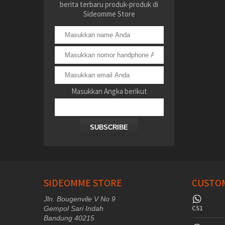
berita terbaru produk-produk di
Sideomme Store
Masukkan Angka berikut
SUBSCRIBE
SIDEOMME STORE
CUSTOM
Jln. Bougenvile V No 9
CS1
Gempol Sari Indah
Bandung 40215