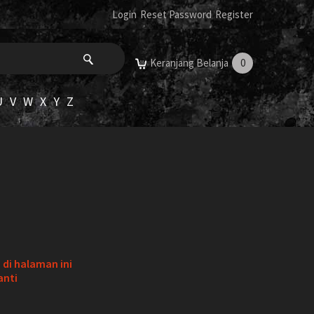
Login
Reset Password
Register
Keranjang Belanja
0
U
V
W
X
Y
Z
di halaman ini
anti