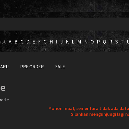
ist
A
B
C
D
E
F
G
H
I
J
K
L
M
N
O
P
Q
R
S
T
BARU
PRE ORDER
SALE
ie
oodie
Mohon maaf, sementara tidak ada data 
Silahkan mengunjungi lagi n