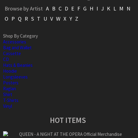
Browse by Artist
A
B
C
D
E
F
G
H
I
J
K
L
M
N
O
P
Q
R
S
T
U
V
W
X
Y
Z
Shop By Category
Accessories
Bag and Wallet
Cassette
CD
Hats & Beanies
Hoodie
Longsleeves
Posters
Raglan
Shirt
T-Shirts
Vinyl
HOT ITEMS