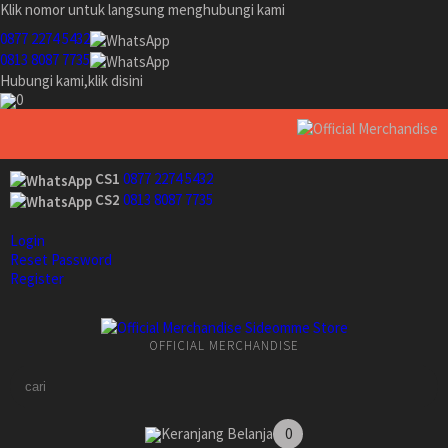
Klik nomor untuk langsung menghubungi kami
0877 2274 5432
0813 8087 7735
Hubungi kami,klik disini
0
CS1
0877 2274 5432
CS2
0813 8087 7735
Login
Reset Password
Register
OFFICIAL MERCHANDISE
Keranjang Belanja
0