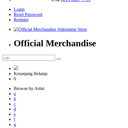
Login
Reset Password
Register
Official Merchandise
Keranjang Belanja
0
Browse by Artist
a
b
c
d
e
f
g