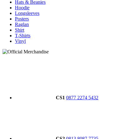
Hats & Beanies
Hoodie
Longsleeves
Posters
Raglan
Shirt
T-Shirts
Vinyl
CS1
0877 2274 5432
CS2
0813 8087 7735