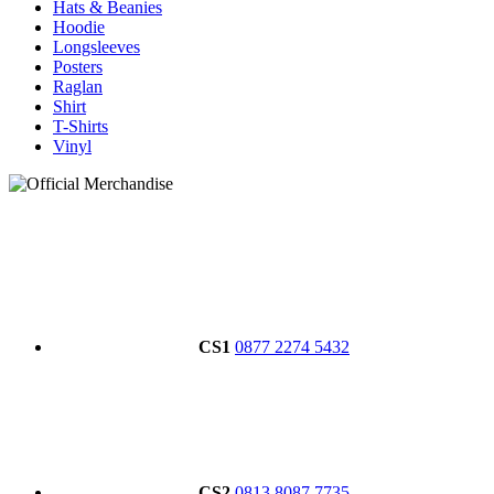
Hats & Beanies
Hoodie
Longsleeves
Posters
Raglan
Shirt
T-Shirts
Vinyl
CS1
0877 2274 5432
CS2
0813 8087 7735