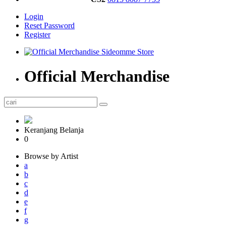
Login
Reset Password
Register
Official Merchandise
Keranjang Belanja
0
Browse by Artist
a
b
c
d
e
f
g