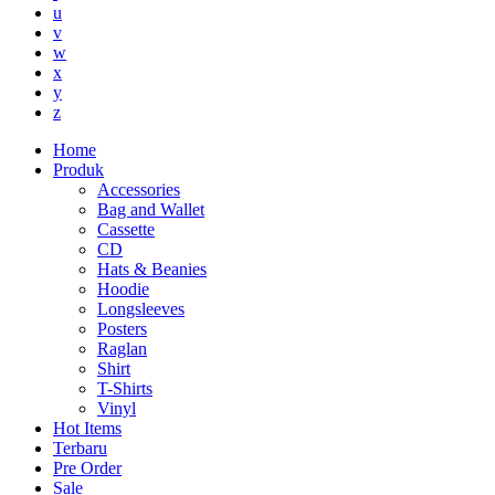
u
v
w
x
y
z
Home
Produk
Accessories
Bag and Wallet
Cassette
CD
Hats & Beanies
Hoodie
Longsleeves
Posters
Raglan
Shirt
T-Shirts
Vinyl
Hot Items
Terbaru
Pre Order
Sale