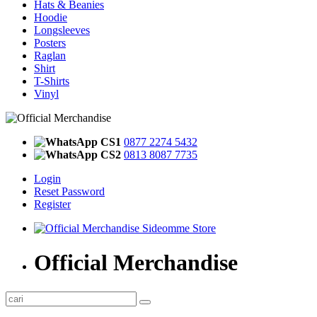
Hats & Beanies
Hoodie
Longsleeves
Posters
Raglan
Shirt
T-Shirts
Vinyl
CS1
0877 2274 5432
CS2
0813 8087 7735
Login
Reset Password
Register
Official Merchandise