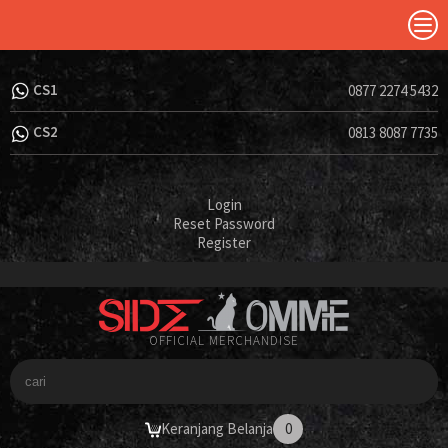
CS1
0877 2274 5432
CS2
0813 8087 7735
Login
Reset Password
Register
OFFICIAL MERCHANDISE
Keranjang Belanja
0