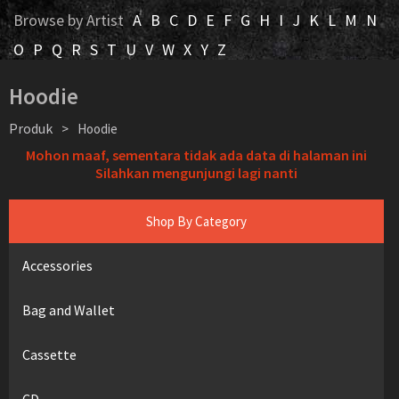
Browse by Artist
A
B
C
D
E
F
G
H
I
J
K
L
M
N
O
P
Q
R
S
T
U
V
W
X
Y
Z
Hoodie
Produk
>
Hoodie
Mohon maaf, sementara tidak ada data di halaman ini
Silahkan mengunjungi lagi nanti
Shop By Category
Accessories
Bag and Wallet
Cassette
CD