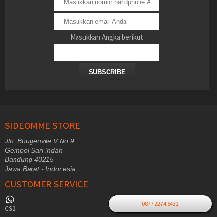
Masukkan Angka berikut
SUBSCRIBE
SIDEOMME STORE
Jln. Bougenvile V No 9
Gempol Sari Indah
Bandung 40215
Jawa Barat - Indonesia
CUSTOMER SERVICE
0877 2274 5432
CS1