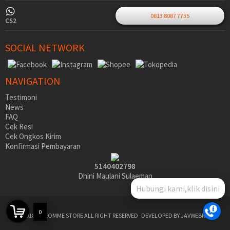
0813 8087 7735
CS2
SOCIAL NETWORK
NAVIGATION
Testimoni
News
FAQ
Cek Resi
Cek Ongkos Kirim
Konfirmasi Pembayaran
5140402798
Dhini Maulani Sulaeman
Hubungi kami,klik disini
0
©2018 SIDEOMME STORE ALL RIGHT RESERVED
DEVELOPED BY JAVWEBNET