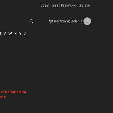
Login
Reset Password
Register
Keranjang Belanja
0
U
V
W
X
Y
Z
di halaman ini
anti