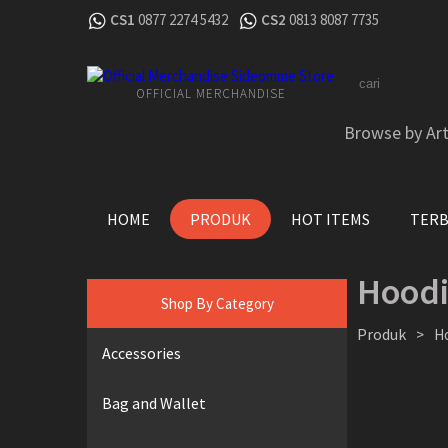
CS1
0877 2274 5432
CS2
0813 8087 7735
OFFICIAL MERCHANDISE
Browse by Art
HOME
PRODUK
HOT ITEMS
TER
Hood
Shop By Category
Produk
>
H
Accessories
Bag and Wallet