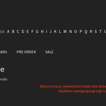
ist
A
B
C
D
E
F
G
H
I
J
K
L
M
N
O
P
Q
R
S
T
BARU
PRE ORDER
SALE
ie
oodie
Mohon maaf, sementara tidak ada data 
Silahkan mengunjungi lagi n