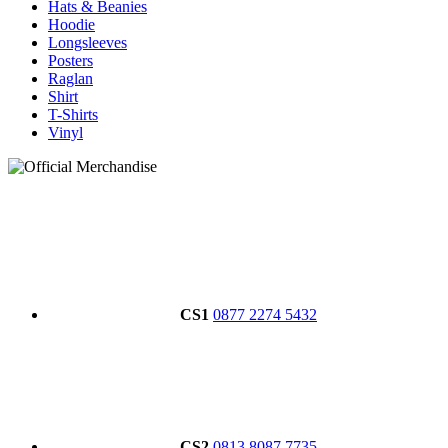
Hats & Beanies
Hoodie
Longsleeves
Posters
Raglan
Shirt
T-Shirts
Vinyl
CS1
0877 2274 5432
CS2
0813 8087 7735