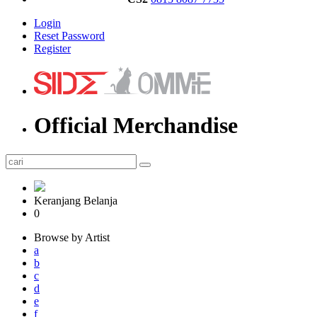
Login
Reset Password
Register
Official Merchandise
Keranjang Belanja
0
Browse by Artist
a
b
c
d
e
f