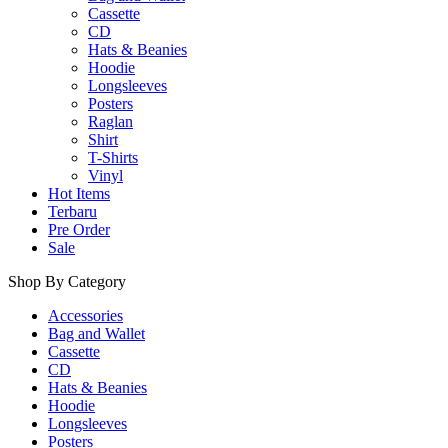
Cassette
CD
Hats & Beanies
Hoodie
Longsleeves
Posters
Raglan
Shirt
T-Shirts
Vinyl
Hot Items
Terbaru
Pre Order
Sale
Shop By Category
Accessories
Bag and Wallet
Cassette
CD
Hats & Beanies
Hoodie
Longsleeves
Posters