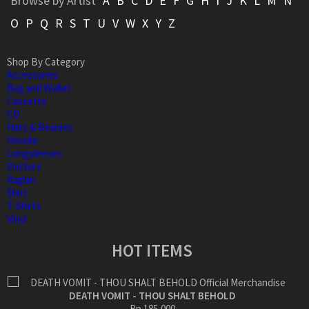
Browse by Artist
A
B
C
D
E
F
G
H
I
J
K
L
M
N
O
P
Q
R
S
T
U
V
W
X
Y
Z
Shop By Category
Accessories
Bag and Wallet
Cassette
CD
Hats & Beanies
Hoodie
Longsleeves
Posters
Raglan
Shirt
T-Shirts
Vinyl
HOT ITEMS
DEATH VOMIT - THOU SHALT BEHOLD
Rp.185,000