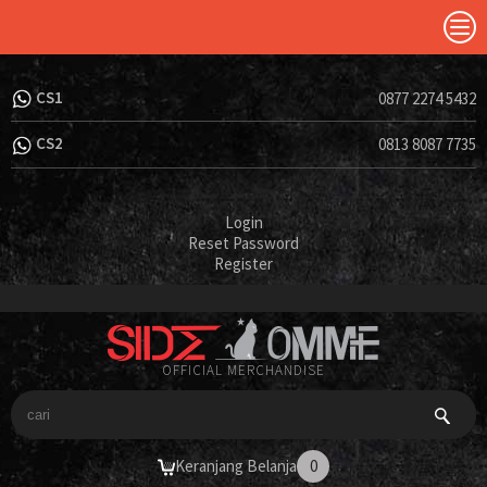
CS1
0877 2274 5432
CS2
0813 8087 7735
Login
Reset Password
Register
OFFICIAL MERCHANDISE
Keranjang Belanja
0