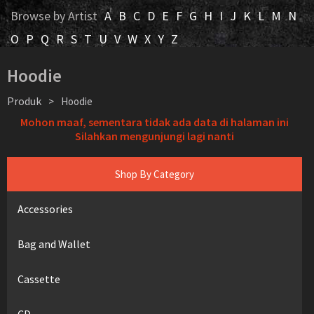
Browse by Artist
A
B
C
D
E
F
G
H
I
J
K
L
M
N
O
P
Q
R
S
T
U
V
W
X
Y
Z
Hoodie
Produk
>
Hoodie
Mohon maaf, sementara tidak ada data di halaman ini
Silahkan mengunjungi lagi nanti
Shop By Category
Accessories
Bag and Wallet
Cassette
CD