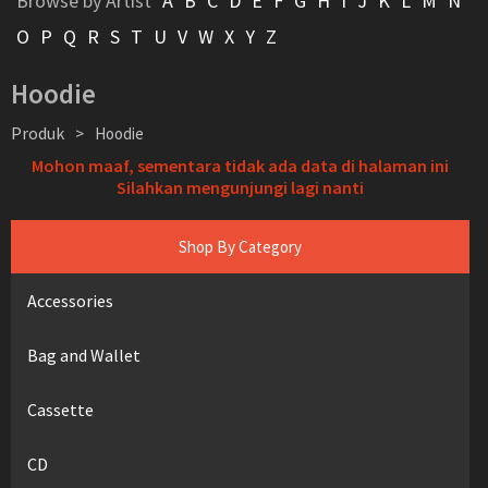
Browse by Artist
A
B
C
D
E
F
G
H
I
J
K
L
M
N
O
P
Q
R
S
T
U
V
W
X
Y
Z
Hoodie
Produk
>
Hoodie
Mohon maaf, sementara tidak ada data di halaman ini
Silahkan mengunjungi lagi nanti
Shop By Category
Accessories
Bag and Wallet
Cassette
CD