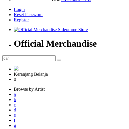
Login
Reset Password
Register
Official Merchandise
Keranjang Belanja
0
Browse by Artist
a
b
c
d
e
f
g