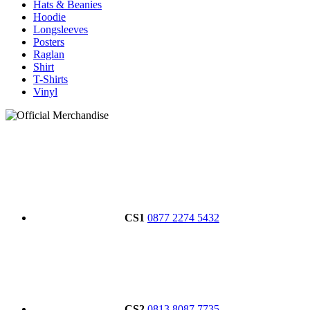
Hats & Beanies
Hoodie
Longsleeves
Posters
Raglan
Shirt
T-Shirts
Vinyl
CS1
0877 2274 5432
CS2
0813 8087 7735