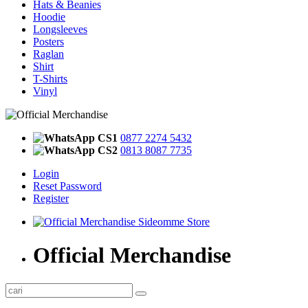
Hats & Beanies
Hoodie
Longsleeves
Posters
Raglan
Shirt
T-Shirts
Vinyl
CS1
0877 2274 5432
CS2
0813 8087 7735
Login
Reset Password
Register
Official Merchandise