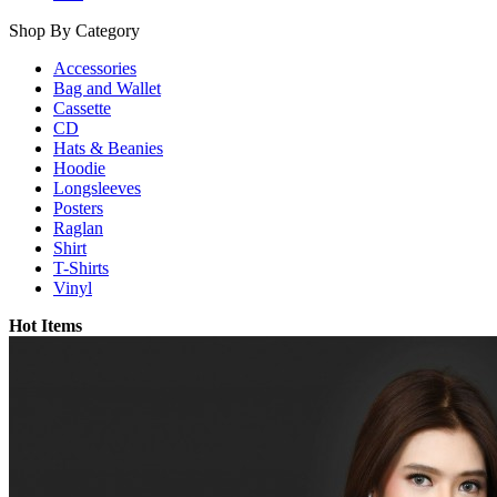
Shop By Category
Accessories
Bag and Wallet
Cassette
CD
Hats & Beanies
Hoodie
Longsleeves
Posters
Raglan
Shirt
T-Shirts
Vinyl
Hot Items