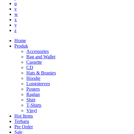
u
v
w
x
y
z
Home
Produk
Accessories
Bag and Wallet
Cassette
CD
Hats & Beanies
Hoodie
Longsleeves
Posters
Raglan
Shirt
T-Shirts
Vinyl
Hot Items
Terbaru
Pre Order
Sale