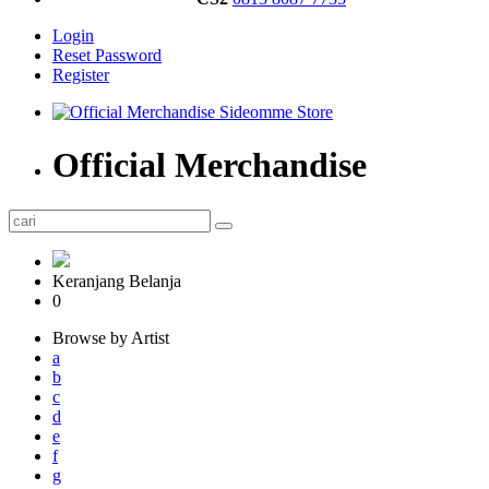
Login
Reset Password
Register
Official Merchandise
Keranjang Belanja
0
Browse by Artist
a
b
c
d
e
f
g