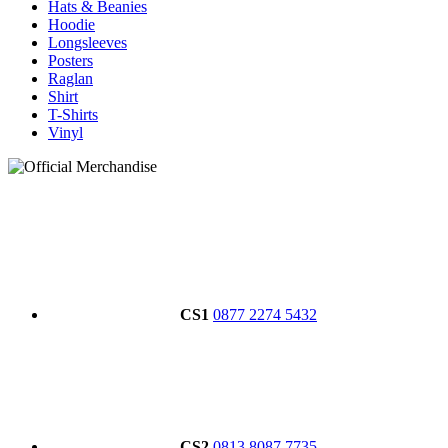
Hats & Beanies
Hoodie
Longsleeves
Posters
Raglan
Shirt
T-Shirts
Vinyl
CS1
0877 2274 5432
CS2
0813 8087 7735