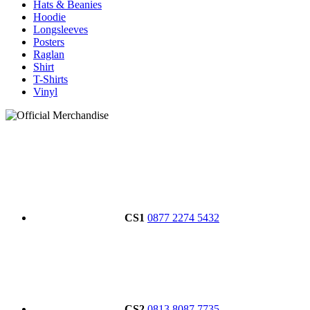
Hats & Beanies
Hoodie
Longsleeves
Posters
Raglan
Shirt
T-Shirts
Vinyl
CS1
0877 2274 5432
CS2
0813 8087 7735