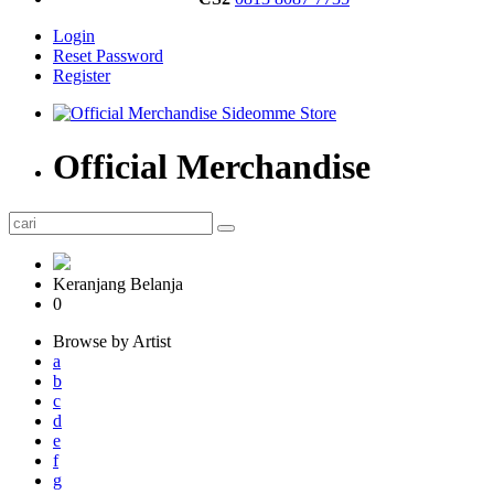
Login
Reset Password
Register
Official Merchandise
Keranjang Belanja
0
Browse by Artist
a
b
c
d
e
f
g